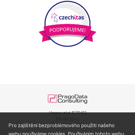
Vranovská 1570/61
614 00 Brno
Pro zajištění bezproblémového použití našeho
Česká republika
webu používáme cookies. Používáním tohoto webu