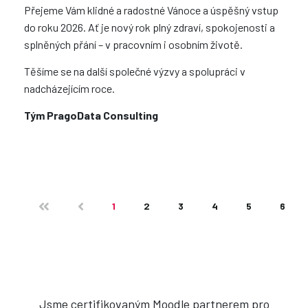
Přejeme Vám klidné a radostné Vánoce a úspěšný vstup
do roku 2026. Ať je nový rok plný zdraví, spokojenosti a
splněných přání – v pracovním i osobním životě.
Těšíme se na další společné výzvy a spolupráci v
nadcházejícím roce.
Tým PragoData Consulting
1
2
3
4
5
6
Strana 1 z 13
Jsme certifikovaným Moodle partnerem pro