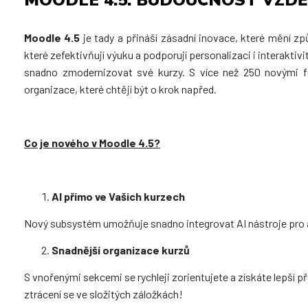
MOODLE 4.5: BUDOUCNOST VZDĚL
Moodle 4.5
je tady a přináší zásadní inovace, které mění 
které zefektivňují výuku a podporují personalizaci i interaktiv
snadno zmodernizovat své kurzy. S více než 250 novými 
organizace, které chtějí být o krok napřed.
Co je nového v Moodle 4.5?
AI přímo ve Vašich kurzech
Nový subsystém umožňuje snadno integrovat AI nástroje pro a
Snadnější organizace kurzů
S vnořenými sekcemi se rychleji zorientujete a získáte lepší př
ztrácení se ve složitých záložkách!