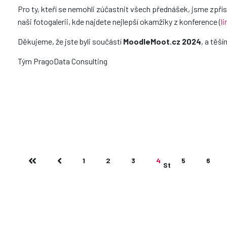
Pro ty, kteří se nemohli zúčastnit všech přednášek, jsme zpříst
naši fotogalerii, kde najdete nejlepší okamžiky z konference (
li
Děkujeme, že jste byli součástí
MoodleMoot.cz 2024
, a těší
Tým PragoData Consulting
1
2
3
4
5
6
Strana 4 z 13