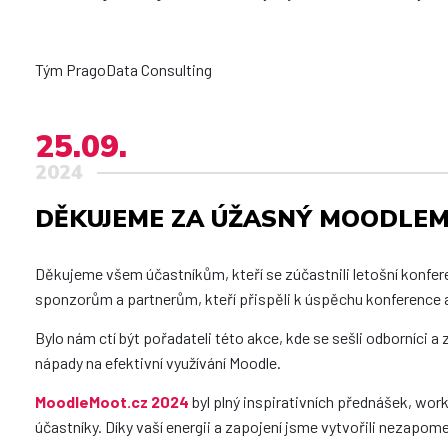
Tým PragoData Consulting
25.09.
2024
DĚKUJEME ZA ÚŽASNÝ MOODLEMO
Děkujeme všem účastníkům, kteří se zúčastnili letošní konfe
sponzorům a partnerům, kteří přispěli k úspěchu konference a
Bylo nám ctí být pořadateli této akce, kde se sešli odborníci a 
nápady na efektivní využívání Moodle.
MoodleMoot.cz 2024
byl plný inspirativních přednášek, wor
účastníky. Díky vaší energii a zapojení jsme vytvořili nezapo