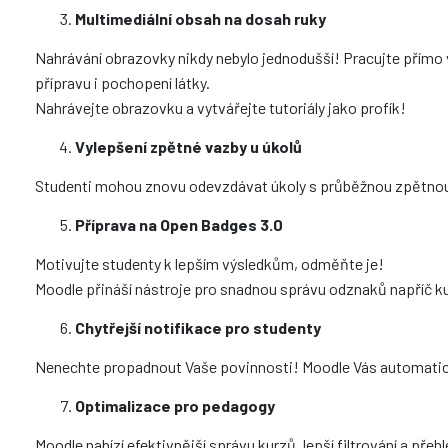
Multimediální obsah na dosah ruky
Nahrávání obrazovky nikdy nebylo jednodušší! Pracujte přímo 
přípravu i pochopení látky.
Nahrávejte obrazovku a vytvářejte tutoriály jako profík!
Vylepšení zpětné vazby u úkolů
Studenti mohou znovu odevzdávat úkoly s průběžnou zpětnou v
Příprava na Open Badges 3.0
Motivujte studenty k lepším výsledkům, odměňte je!
Moodle přináší nástroje pro snadnou správu odznaků napříč k
Chytřejší notifikace pro studenty
Nenechte propadnout Vaše povinnosti! Moodle Vás automaticky
Optimalizace pro pedagogy
Moodle nabízí efektivnější správu kurzů, lepší filtrování a pře